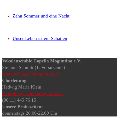
Zehn Sommer und eine Nacht
Unser Leben ist ein Schatten
Vokalensemble Capella Moguntina e.V.
Stefanie Schmitt (1. Vorsitzende)
kontakt@capellamoguntina.de
Chorleitung
Hedwig Maria Klein
chorleiter@capellamoguntina.de
(06 11) 445 76 15
Unsere Probezeiten:
donnerstags 20.00-22.00 Uhr