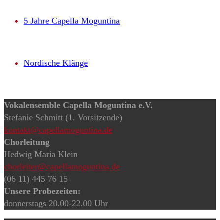
5 Jahre Capella Moguntina
Nordische Klänge
Vokalensemble Capella Moguntina e.V.
Stefanie Schmitt (1. Vorsitzende)
kontakt@capellamoguntina.de
Chorleitung
Hedwig Maria Klein
chorleiter@capellamoguntina.de
(06 11) 445 76 15
Unsere Probezeiten:
donnerstags 20.00-22.00 Uhr