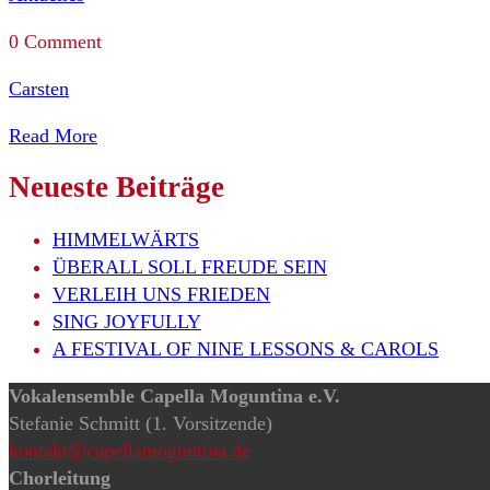
0 Comment
Carsten
Read More
Neueste Beiträge
HIMMELWÄRTS
ÜBERALL SOLL FREUDE SEIN
VERLEIH UNS FRIEDEN
SING JOYFULLY
A FESTIVAL OF NINE LESSONS & CAROLS
Vokalensemble Capella Moguntina e.V.
Stefanie Schmitt (1. Vorsitzende)
kontakt@capellamoguntina.de
Chorleitung