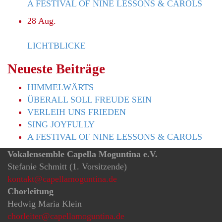
A FESTIVAL OF NINE LESSONS & CAROLS
28
Aug.
LICHTBLICKE
Neueste Beiträge
HIMMELWÄRTS
ÜBERALL SOLL FREUDE SEIN
VERLEIH UNS FRIEDEN
SING JOYFULLY
A FESTIVAL OF NINE LESSONS & CAROLS
Vokalensemble Capella Moguntina e.V.
Stefanie Schmitt (1. Vorsitzende)
kontakt@capellamoguntina.de
Chorleitung
Hedwig Maria Klein
chorleiter@capellamoguntina.de